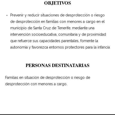
OBJETIVOS
- Intervención Socioeducativa
Prevenir y reducir situaciones de desprotección o riesgo
- - EMPLÉATE
de desprotección en familias con menores a cargo en el
municipio de Santa Cruz de
Tenerife, mediante una
- - EQUIPO TERRITORIAL EL HIERRO
intervención socioeducativa, comunitaria y de proximidad
que refuerce sus capacidades parentales, fomente la
- - PROMOVIENDO FUTURO
autonomía y favorezca entornos protectores para la
infancia
- - COMETA
PERSONAS DESTINATARIAS
- Conciliación Laboral-Familiar
- - CANGURO
Familias en situación de desprotección o riesgo de
desprotección con menores a cargo.
- - CRECIENDO CONTIGO
- Igualdad
- - PAOLA