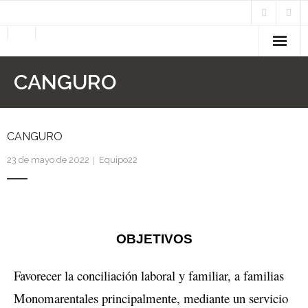
Voluntariado
CANGURO
- Plan de Voluntariado
- Socios
CANGURO
23 de mayo de 2022
Equipo22
Proyectos
- Recursos Residenciales
- - TANITA I
OBJETIVOS
- - TANITA II
Favorecer la conciliación laboral y familiar, a familias
- - NAVEGANDO ENTRE PAPELES
Monomarentales principalmente, mediante un servicio