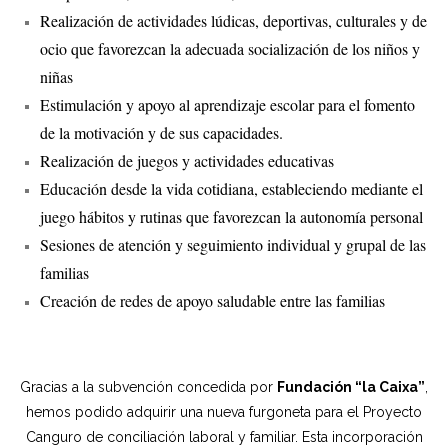
Realización de actividades lúdicas, deportivas, culturales y de
- - RURALEANDO SABIDURÍAS
ocio que favorezcan la adecuada socialización de los niños y
niñas
- Discapacidad
Estimulación y apoyo al aprendizaje escolar para el fomento
- - AIDI
de la motivación y de sus capacidades.
Realización de juegos y actividades educativas
- - PRIMEROS PASOS
Educación desde la vida cotidiana, estableciendo mediante el
juego hábitos y rutinas que favorezcan la autonomía personal
Contáctenos
Sesiones de atención y seguimiento individual y grupal de las
- Sede Asociación
familias
Creación de redes de apoyo saludable entre las familias
Información de transparencia
- Transparencia
Gracias a la subvención concedida por
Fundación “la Caixa”
,
- Organigrama
hemos podido adquirir una nueva furgoneta para el Proyecto
Canguro de conciliación laboral y familiar. Esta incorporación