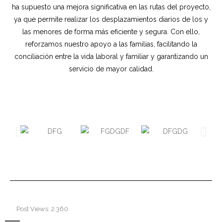
- Normativa
ha supuesto una mejora significativa en las rutas del proyecto,
ya que permite realizar los desplazamientos diarios de los y
- Económico-Financiera
las menores de forma más eficiente y segura. Con ello,
reforzamos nuestro apoyo a las familias, facilitando la
- Ayudas y Subvenciones
conciliación entre la vida laboral y familiar y garantizando un
servicio de mayor calidad.
- Convenios
- Contratos
- Política de calidad y Códigos Éticos
- Memorias
Accesibilidad
Post Views:
2.360