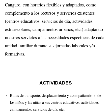
Canguro, con horarios flexibles y adaptados, como
- Intervención Socioeducativa
complemento a los recursos y servicios existentes
- - EMPLÉATE
(centros educativos, servicios de día, actividades
extraescolares, campamentos urbanos, etc.) adaptando
- - EQUIPO TERRITORIAL EL HIERRO
nuestros servicios a las necesidades específicas de cada
- - PROMOVIENDO FUTURO
unidad familiar durante sus jornadas laborales y/o
- - COMETA
formativas.
- Conciliación Laboral-Familiar
- - CANGURO
ACTIVIDADES
- - CRECIENDO CONTIGO
Rutas de transporte, desplazamiento y acompañamiento de
- Igualdad
los niños y las niñas a sus centros educativos, actividades,
- - PAOLA
campamentos, servicios de día, etc.